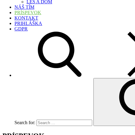
LES A DOM
NÁŠ TÍM
PRÍSPEVOK
KONTAKT
PRIHLÁŠKA
GDPR
Search for: