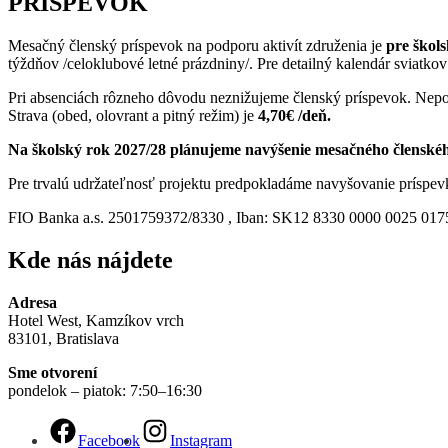
PRÍSPEVOK
Mesačný členský príspevok na podporu aktivít združenia je
pre škols
týždňov /celoklubové letné prázdniny/. Pre detailný kalendár sviatkov
Pri absenciách rôzneho dôvodu neznižujeme členský príspevok. Nep
Strava (obed, olovrant a pitný režim) je
4,70€
/deň.
Na školský rok 2027/28 plánujeme navýšenie mesačného členskéh
Pre trvalú udržateľnosť projektu predpokladáme navyšovanie príspe
FIO Banka a.s. 2501759372/8330 , Iban: SK12 8330 0000 0025 017
Kde nás nájdete
Adresa
Hotel West, Kamzíkov vrch
83101, Bratislava
Sme otvorení
pondelok – piatok: 7:50–16:30
Facebook
Instagram