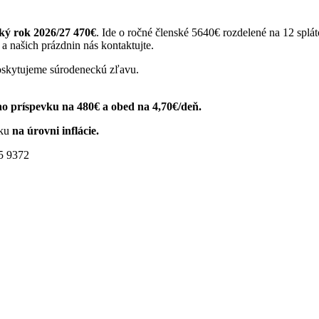
ký rok 2026/27 470€
. Ide o ročné členské 5640€ rozdelené na 12 spl
 a našich prázdnin nás kontaktujte.
oskytujeme súrodeneckú zľavu.
o príspevku na 480€ a obed na 4,70€/deň.
vku
na úrovni inflácie.
5 9372